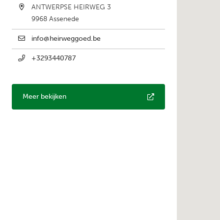
ANTWERPSE HEIRWEG 3
i
9968
Assenede
p
a
info@heirweggoed.be
l
+3293440787
Meer bekijken