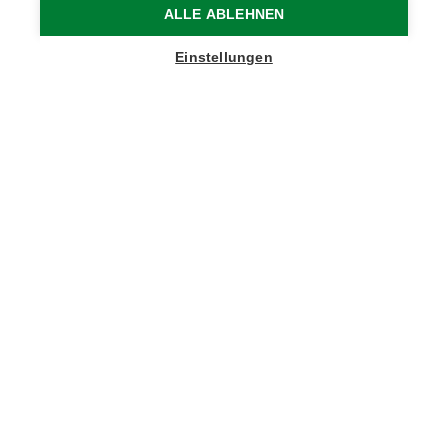
ALLE ABLEHNEN
Einstellungen
Vom jüngsten historischen Erbe bis zur
Schweinewanderung – das Meetjesland hat viel
mehr zu bieten, als Sie vielleicht denken. Vier
Tipps für einzigartige Erlebnisse für Groß und
Klein.