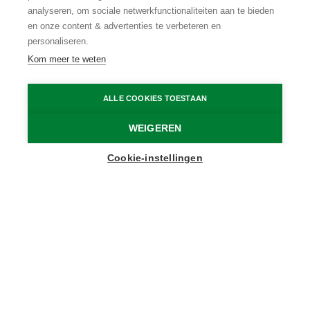
analyseren, om sociale netwerkfunctionaliteiten aan te bieden
Duurzaam logeren
en onze content & advertenties te verbeteren en
personaliseren.
BEKIJK MEER
Kom meer te weten
ALLE COOKIES TOESTAAN
Home
Logeren
WEIGEREN
Cookie-instellingen
Onvergetelijke verblijven
Het perfecte logies voor jouw volgende
weekendje weg