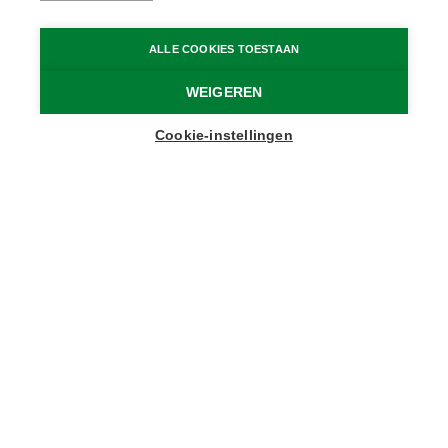
Home
Home
ALLE COOKIES TOESTAAN
WEIGEREN
Ontdek
Cookie-instellingen
In het vlakke Meetjesland