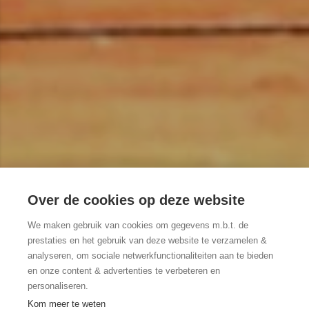
Over de cookies op deze website
4 fietsroutes langs de
We maken gebruik van cookies om gegevens m.b.t. de
leukste zomerbars van
prestaties en het gebruik van deze website te verzamelen &
analyseren, om sociale netwerkfunctionaliteiten aan te bieden
het Meetjesland
en onze content & advertenties te verbeteren en
personaliseren.
BEKIJK MEER
Kom meer te weten