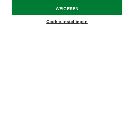
Home
Toppers
Zomer op de Huysmanhoeve
WEIGEREN
Cookie-instellingen
Bus 1
9900 Eeklo
huysmanhoeve@plattelandscentrum.be
+32 9 377 86 00
Van
01-04-2026
tot
04-10-2026
Bekijk de website
De Huysmanhoeve is deze zomer meer dan een
plek om te bezoeken: het is een startpunt om het
Meetjesland van dichtbij te beleven. Van 1 april
tot en met 4 oktober 2026 is de hoeve open, en
elke maand valt er wel iets te beleven.