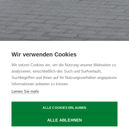
Wir verwenden Cookies
Barney's House by
Wir setzen Cookies ein, um die Nutzung unserer Webseiten zu
analysieren, einschließlich des Such und Surfverlaufs,
Carpe Diem
Suchbegriffen und Ihnen auf Ihr Nutzungsverhalten angepasste
Informationen anbieten zu können.
Lernen Sie mehr
Sint-Laureins
Barney's by Carpe Diem in Sint-Laureins
Jurgen De Witte
ALLE COOKIES ERLAUBEN
Home
Übernachten
Barney's House by Carpe Diem
ALLE ABLEHNEN