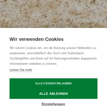
Wir verwenden Cookies
Vakantiewoning De
Wir setzen Cookies ein, um die Nutzung unserer Webseiten zu
analysieren, einschließlich des Such und Surfverlaufs,
Smokkelaar
Suchbegriffen und Ihnen auf Ihr Nutzungsverhalten angepasste
Informationen anbieten zu können.
Lernen Sie mehr
Maldegem
Maldegem
De Smokkelaar
ALLE COOKIES ERLAUBEN
Home
Übernachten
Vakantiewoning De Smokkelaar
ALLE ABLEHNEN
Einstellungen