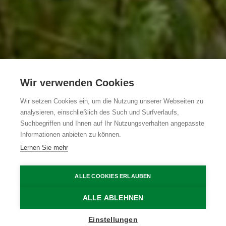
Wir verwenden Cookies
Door-drongen-
Wir setzen Cookies ein, um die Nutzung unserer Webseiten zu
analysieren, einschließlich des Such und Surfverlaufs,
Goed
Suchbegriffen und Ihnen auf Ihr Nutzungsverhalten angepasste
Informationen anbieten zu können.
Lernen Sie mehr
Maldegem
Maldegem
Door-drongen-Goed
ALLE COOKIES ERLAUBEN
Home
Übernachten
Door-drongen-Goed
ALLE ABLEHNEN
Einstellungen