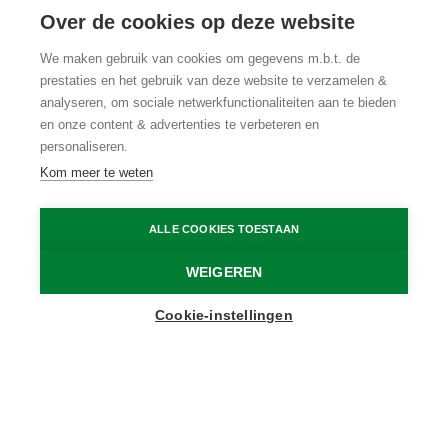
Over de cookies op deze website
Oude Kalevallei
We maken gebruik van cookies om gegevens m.b.t. de
wandelroutes
prestaties en het gebruik van deze website te verzamelen &
analyseren, om sociale netwerkfunctionaliteiten aan te bieden
en onze content & advertenties te verbeteren en
Op stap langs knotwilgen en
personaliseren.
hooilanden
Kom meer te weten
Oude Kalevallei
David Samyn
ALLE COOKIES TOESTAAN
Home
Wandelen
Oude Kalevallei wandelroutes
WEIGEREN
Cookie-instellingen
De Oude Kalevallei wandelroute biedt een
prachtige 15 kilometer lange tocht door het
gelijknamige natuurgebied in het pittoreske
Meetjesland, dicht bij Gent. De route leidt je door
een gevarieerd landschap met hooilanden en
knotwilgen.