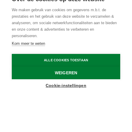
Sint-Laureins
We maken gebruik van cookies om gegevens m.b.t. de
wandelroute
prestaties en het gebruik van deze website te verzamelen &
analyseren, om sociale netwerkfunctionaliteiten aan te bieden
en onze content & advertenties te verbeteren en
Uitwaaien aan het wonderlijke water
personaliseren.
van de kreken
Kom meer te weten
Trekveer Leopoldskanaal
Tijl De Meulemeester
ALLE COOKIES TOESTAAN
Home
Wandelen
Langs de kreken van Sint-Laureins wandelroute
WEIGEREN
Cookie-instellingen
In Sint-Laureins, aan de rand van het
Meetjesland, liggen de Sentse Kreken, een
bijzonder natuurgebied dat door eeuwenlange
overstromingen is gevormd. Het is een ideale
plek voor wie op zoek is naar rust en natuur.
Vroeger werd het gebied gebruikt voor de palingvisserij,