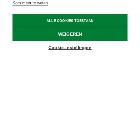
Kom meer te weten
Knesselare
Knesselare (Aalter)
B&B Zonder Vaart
ALLE COOKIES TOESTAAN
Home
Logeren
Vakantiewoning Zonder Vaart
WEIGEREN
Cookie-instellingen
1
-
6
Personen
Duurzaamheidslabel ‘Green Key’
OVERLEIESTRAAT 15
9910 Knesselare
logeren@zondervaart.be
+32 (0)492/406.903
Online boeken
Bekijk de website